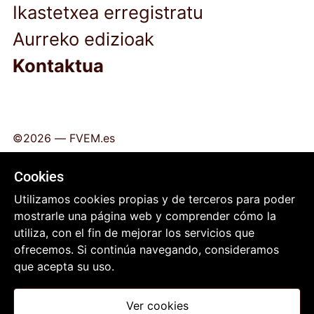
Ikastetxea erregistratu
Aurreko edizioak
Kontaktua
©2026 —
FVEM.es
Lege oharra
Cookies
Pribatutasun politika
Utilizamos cookies propias y de terceros para poder
Cookie politika
mostrarle una página web y comprender cómo la
Datuen babesa
utiliza, con el fin de mejorar los servicios que
ofrecemos. Si continúa navegando, consideramos
que acepta su uso.
Ver cookies