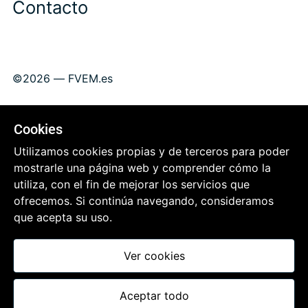
Contacto
©2026 —
FVEM.es
Aviso legal
Política de privacidad
Cookies
Política de cookies
Utilizamos cookies propias y de terceros para poder
Protección de datos
mostrarle una página web y comprender cómo la
utiliza, con el fin de mejorar los servicios que
ofrecemos. Si continúa navegando, consideramos
que acepta su uso.
Ver cookies
El contenido de este sitio está licenciado bajo la licencia Creative
Commons Atribución / Reconocimiento-NoComercial-SinDerivados
4.0 Internacional.
Aceptar todo